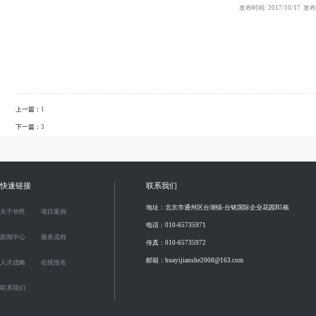
发布时间: 2017/10/17
上一篇：
1
下一篇：
3
快速链接
联系我们
地址：北京市通州区台湖镇-台铭国际企业花园B5栋
关于华邑
项目案例
电话：010-65735971
新闻中心
服务流程
传真：010-65735972
邮箱：huayijianshe2008@163.com
人才战略
在线报名
联系我们